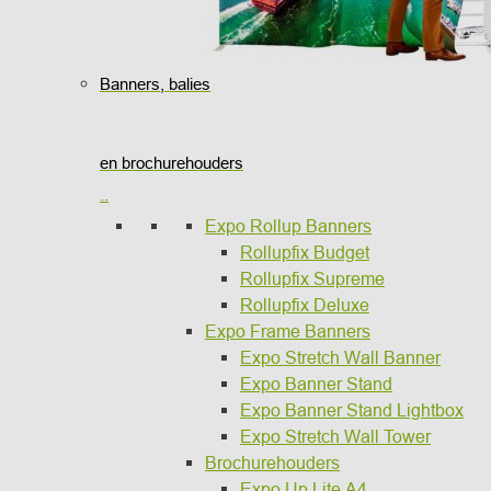
Banners, balies
en brochurehouders
..
Expo Rollup Banners
Rollupfix Budget
Rollupfix Supreme
Rollupfix Deluxe
Expo Frame Banners
Expo Stretch Wall Banner
Expo Banner Stand
Expo Banner Stand Lightbox
Expo Stretch Wall Tower
Brochurehouders
Expo Up Lite A4