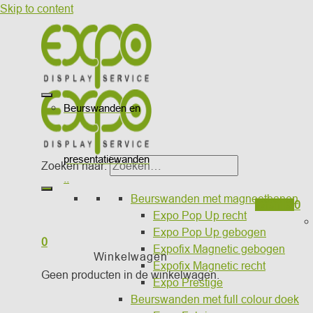
Skip to content
Beurswanden en
presentatiewanden
Zoeken naar:
..
Beurswanden met magneetbanen
Wishlist
0
Expo Pop Up recht
Expo Pop Up gebogen
0
Expofix Magnetic gebogen
Winkelwagen
Expofix Magnetic recht
Geen producten in de winkelwagen.
Expo Prestige
Beurswanden met full colour doek