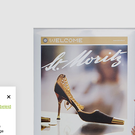
beleid
e
ige