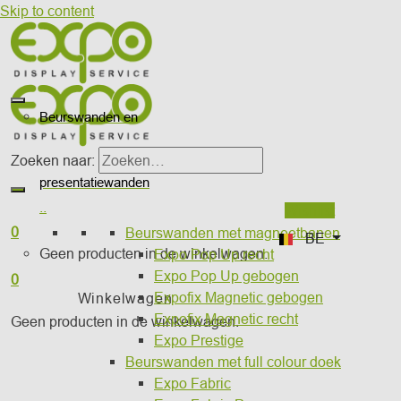
Skip to content
otiekits
and 6
Beurswanden en
Zoeken naar:
presentatiewanden
and 9
..
Wishlist
0
Beurswanden met magneetbanen
BE
Geen producten in de winkelwagen.
Expo Pop Up recht
and 8
Expo Pop Up gebogen
0
Expofix Magnetic gebogen
Winkelwagen
Expofix Magnetic recht
Geen producten in de winkelwagen.
and 12
Expo Prestige
Beurswanden met full colour doek
Expo Fabric
and 16