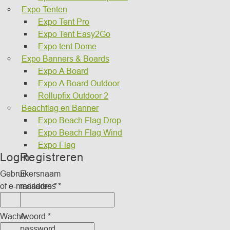
Expo Tenten
Expo Tent Pro
Expo Tent Easy2Go
Expo tent Dome
Expo Banners & Boards
Expo A Board
Expo A Board Outdoor
Rollupfix Outdoor 2
Beachflag en Banner
Expo Beach Flag Drop
Expo Beach Flag Wind
Expo Flag
Login
Registreren
Gebruikersnaam
E-
of e-mailadres
mailadres
*
*
Wachtwoord
A
*
password