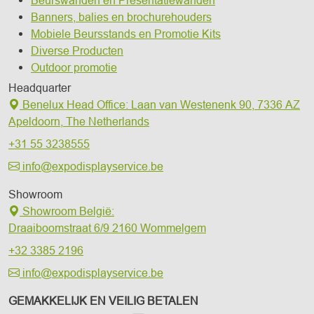
Beurswanden en Presentatiewanden
Banners, balies en brochurehouders
Mobiele Beursstands en Promotie Kits
Diverse Producten
Outdoor promotie
Headquarter
Benelux Head Office
:
Laan van Westenenk 90,
7336 AZ
Apeldoorn,
The Netherlands
+31 55 3238555
info@expodisplayservice.be
Showroom
Showroom België:
Draaiboomstraat 6/9
2160 Wommelgem
+32 3385 2196
info@expodisplayservice.be
GEMAKKELIJK EN VEILIG BETALEN