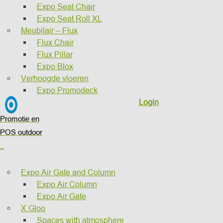
Expo Seat Chair
Expo Seat Roll XL
Meubilair – Flux
Flux Chair
Flux Pillar
Expo Blox
Verhoogde vloeren
Expo Promodeck
Login
Promotie en
POS outdoor
..
Expo Air Gate and Column
Expo Air Column
Expo Air Gate
X Gloo
Spaces with atmosphere