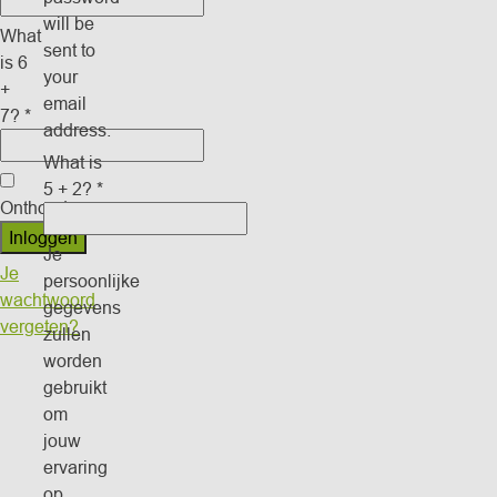
will be
What
sent to
is 6
your
+
email
7?
*
address.
What is
5 + 2?
*
Onthouden
Inloggen
Je
Je
persoonlijke
wachtwoord
gegevens
vergeten?
zullen
worden
gebruikt
om
jouw
ervaring
op