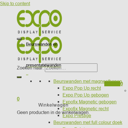
Skip to content
Beurswanden en
presentatiewanden
Zoeken naar:
..
Beurswanden met magneetbanen
Wishlist
0
Expo Pop Up recht
Expo Pop Up gebogen
0
Expofix Magnetic gebogen
Winkelwagen
Expofix Magnetic recht
Geen producten in de winkelwagen.
Expo Prestige
Beurswanden met full colour doek