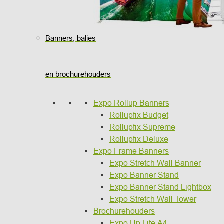
Banners, balies
en brochurehouders
..
Expo Rollup Banners
Rollupfix Budget
Rollupfix Supreme
Rollupfix Deluxe
Expo Frame Banners
Expo Stretch Wall Banner
Expo Banner Stand
Expo Banner Stand Lightbox
Expo Stretch Wall Tower
Brochurehouders
Expo Up Lite A4