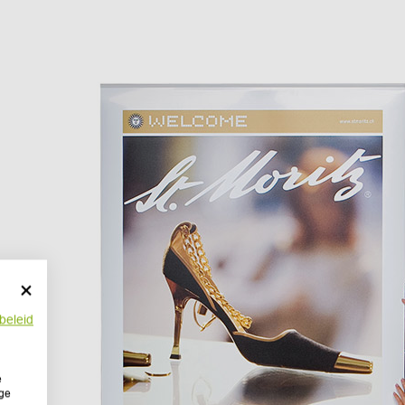
beleid
e
ige