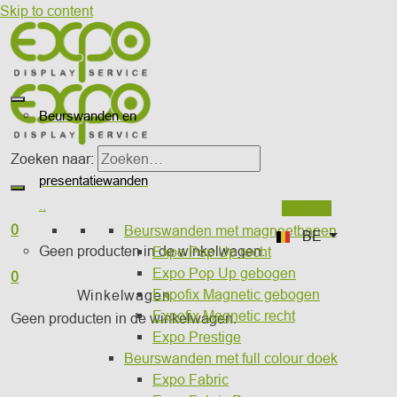
Skip to content
Beurswanden en
Zoeken naar:
presentatiewanden
..
Wishlist
0
Beurswanden met magneetbanen
BE
Geen producten in de winkelwagen.
Expo Pop Up recht
Expo Pop Up gebogen
0
Expofix Magnetic gebogen
Winkelwagen
Expofix Magnetic recht
Geen producten in de winkelwagen.
Expo Prestige
Beurswanden met full colour doek
Expo Fabric