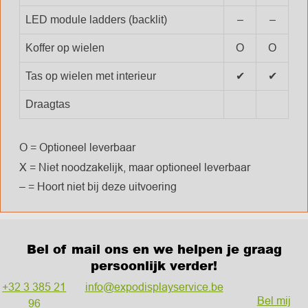
LED module ladders (backlit)
–
–
–
Koffer op wielen
O
O
Tas op wielen met interieur
✔
✔
Draagtas
O = Optioneel leverbaar
X = Niet noodzakelijk, maar optioneel leverbaar
– = Hoort niet bij deze uitvoering
Bel of mail ons en we helpen je graag
persoonlijk verder!
+32 3 385 21
info@expodisplayservice.be
Bel mij
96