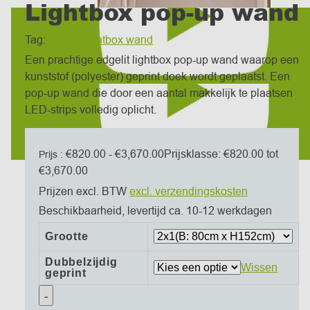
Lightbox pop-up wand
Tag:
edgelit lightbox wand
Een prachtige edgelit lightbox pop-up wand waarop een
kunststof (polyester) geprint doek wordt geplaatst. Een
pop-up wand die door een aantal makkelijk te plaatsen
LED-strips volledig oplicht.
€
820.00
-
€
3,670.00
Prijsklasse: €820.00 tot
Prijs :
€3,670.00
Prijzen excl. BTW
excl. verzendingskosten
Beschikbaarheid, levertijd ca. 10-12 werkdagen
Grootte
Dubbelzijdig
Wissen
geprint