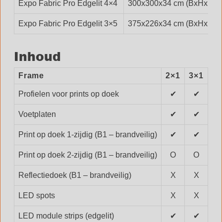
Expo Fabric Pro Edgelit 4×4
300x300x34 cm (BxHxD)
Expo Fabric Pro Edgelit 3×5
375x226x34 cm (BxHxD)
Inhoud
Frame
2×1
3×1
3×
Profielen voor prints op doek
✔
✔
Voetplaten
✔
✔
Print op doek 1-zijdig (B1 – brandveilig)
✔
✔
Print op doek 2-zijdig (B1 – brandveilig)
O
O
Reflectiedoek (B1 – brandveilig)
X
X
LED spots
X
X
LED module strips (edgelit)
✔
✔