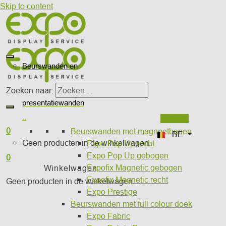
Skip to content
Beurswanden en
Zoeken naar:
presentatiewanden
..
Wishlist
0
Beurswanden met magneetbanen
BE
Geen producten in de winkelwagen.
Expo Pop Up recht
Expo Pop Up gebogen
0
Expofix Magnetic gebogen
Winkelwagen
Expofix Magnetic recht
Geen producten in de winkelwagen.
Expo Prestige
Beurswanden met full colour doek
Expo Fabric