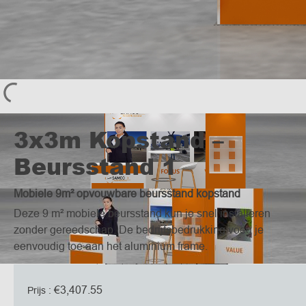
3x3m Kopstand –
Beursstand 1
Mobiele 9m² opvouwbare beursstand kopstand
Deze 9 m² mobiele beursstand kun je snel installeren
zonder gereedschap. De bedrijfsbedrukking voeg je
eenvoudig toe aan het aluminium frame.
€
3,407.55
Prijs :