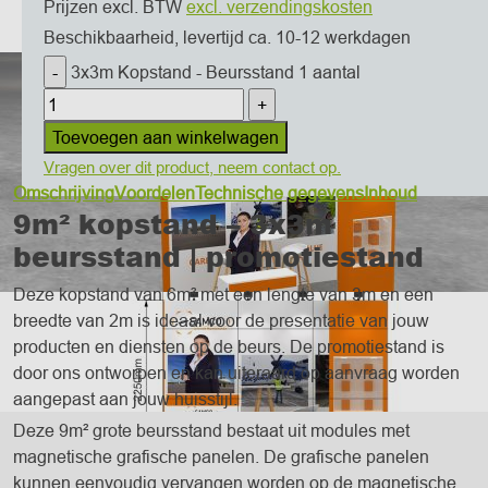
Prijzen excl. BTW
excl. verzendingskosten
Beschikbaarheid, levertijd ca. 10-12 werkdagen
3x3m Kopstand - Beursstand 1 aantal
Toevoegen aan winkelwagen
Vragen over dit product, neem contact op.
Omschrijving
Voordelen
Technische gegevens
Inhoud
9m² kopstand – 3x3m
beursstand | promotiestand
Deze kopstand van 6m² met een lengte van 3m en een
breedte van 2m is ideaal voor de presentatie van jouw
producten en diensten op de beurs. De promotiestand is
door ons ontworpen en kan uiteraard op aanvraag worden
aangepast aan jouw huisstijl.
Deze 9m² grote beursstand bestaat uit modules met
magnetische grafische panelen. De grafische panelen
kunnen eenvoudig vervangen worden op de magnetische