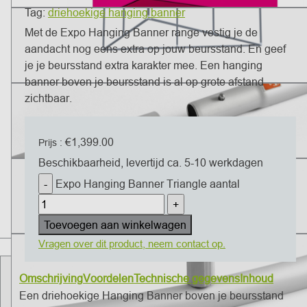
Tag:
driehoekige hanging banner
Met de Expo Hanging Banner range vestig je de
aandacht nog eens extra op jouw beursstand. En geef
je je beursstand extra karakter mee. Een hanging
banner boven je beursstand is al op grote afstand
zichtbaar.
€
1,399.00
Prijs :
Beschikbaarheid, levertijd ca. 5-10 werkdagen
Expo Hanging Banner Triangle aantal
Toevoegen aan winkelwagen
Vragen over dit product, neem contact op.
Omschrijving
Voordelen
Technische gegevens
Inhoud
Een driehoekige Hanging Banner boven je beursstand