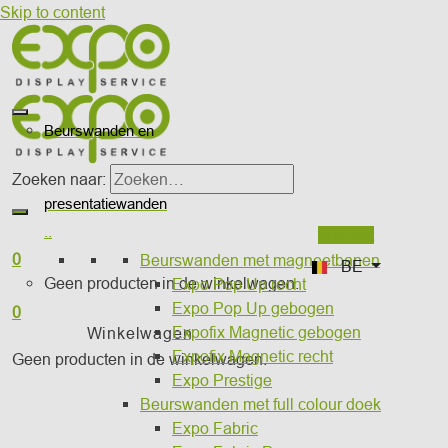
Skip to content
Beurswanden en
Zoeken naar:
presentatiewanden
..
Wishlist
0
Beurswanden met magneetbanen
BE
Geen producten in de winkelwagen.
Expo Pop Up recht
Expo Pop Up gebogen
0
Expofix Magnetic gebogen
Winkelwagen
Expofix Magnetic recht
Geen producten in de winkelwagen.
Expo Prestige
Beurswanden met full colour doek
Expo Fabric