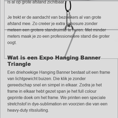
is al op grote afstand zichtbaar.
Je trekt er de aandacht van bezoekers al van grote
afstand mee. Zo creëer je extra exposure zonder
meteen een grotere standruimte te huren. Met minder
meters maak je zo een professionelere stand die groter
oogt.
Wat is een Expo Hanging Banner
Triangle
Een driehoekige Hanging Banner bestaat uit een frame
van lichtgewicht buizen. Die klik je zonder
gereedschap snel en simpel in elkaar. Zodra je het
frame in elkaar hebt gezet span je het full colour
geprinte doek om het frame. We printen een speciale
stretchstof in dye-sublimation en voorzien die van een
heavy-duty ritssluiting.