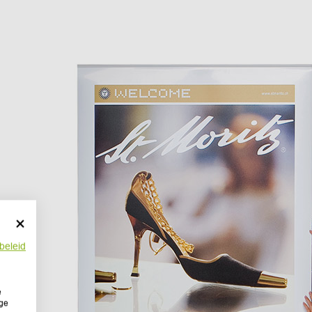
beleid
e
ige