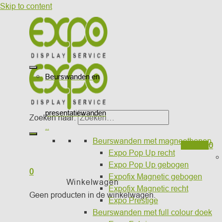
Skip to content
Beurswanden en
presentatiewanden
Zoeken naar:
..
Beurswanden met magneetbanen
Wishlist
0
Expo Pop Up recht
Expo Pop Up gebogen
0
Expofix Magnetic gebogen
Winkelwagen
Expofix Magnetic recht
Geen producten in de winkelwagen.
Expo Prestige
Beurswanden met full colour doek