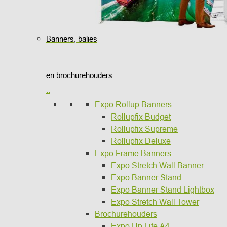
Banners, balies
en brochurehouders
..
Expo Rollup Banners
Rollupfix Budget
Rollupfix Supreme
Rollupfix Deluxe
Expo Frame Banners
Expo Stretch Wall Banner
Expo Banner Stand
Expo Banner Stand Lightbox
Expo Stretch Wall Tower
Brochurehouders
Expo Up Lite A4