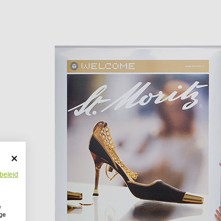
beleid
e
ige