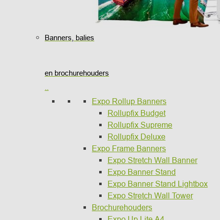
Banners, balies
en brochurehouders
..
Expo Rollup Banners
Rollupfix Budget
Rollupfix Supreme
Rollupfix Deluxe
Expo Frame Banners
Expo Stretch Wall Banner
Expo Banner Stand
Expo Banner Stand Lightbox
Expo Stretch Wall Tower
Brochurehouders
Expo Up Lite A4