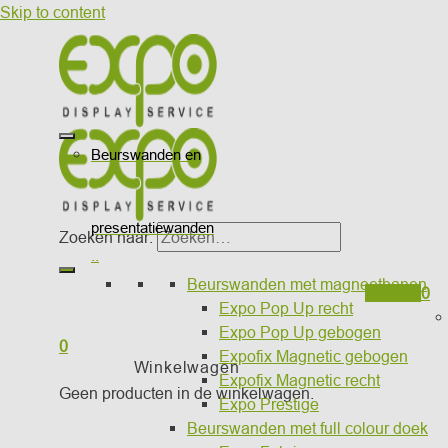
Skip to content
Beurswanden en
presentatiewanden
Zoeken naar:
..
Beurswanden met magneetbanen
Wishlist
0
Expo Pop Up recht
Expo Pop Up gebogen
0
Expofix Magnetic gebogen
Winkelwagen
Expofix Magnetic recht
Geen producten in de winkelwagen.
Expo Prestige
Beurswanden met full colour doek