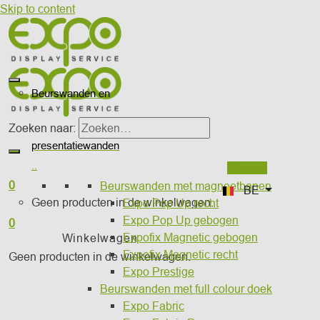
Skip to content
Beurswanden en
Zoeken naar:
presentatiewanden
..
Wishlist
0
Beurswanden met magneetbanen
BE
Geen producten in de winkelwagen.
Expo Pop Up recht
Expo Pop Up gebogen
0
Expofix Magnetic gebogen
Winkelwagen
Expofix Magnetic recht
Geen producten in de winkelwagen.
Expo Prestige
Beurswanden met full colour doek
Expo Fabric