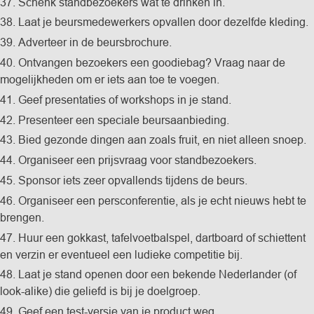
37. Schenk standbezoekers wat te drinken in.
38. Laat je beursmedewerkers opvallen door dezelfde kleding.
39. Adverteer in de beursbrochure.
40. Ontvangen bezoekers een goodiebag? Vraag naar de
mogelijkheden om er iets aan toe te voegen.
41. Geef presentaties of workshops in je stand.
42. Presenteer een speciale beursaanbieding.
43. Bied gezonde dingen aan zoals fruit, en niet alleen snoep.
44. Organiseer een prijsvraag voor standbezoekers.
45. Sponsor iets zeer opvallends tijdens de beurs.
46. Organiseer een persconferentie, als je echt nieuws hebt te
brengen.
47. Huur een gokkast, tafelvoetbalspel, dartboard of schiettent
en verzin er eventueel een ludieke competitie bij.
48. Laat je stand openen door een bekende Nederlander (of
look-alike) die geliefd is bij je doelgroep.
49. Geef een test-versie van je product weg.