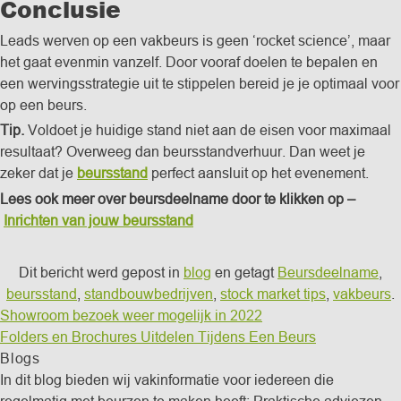
Conclusie
Leads werven op een vakbeurs is geen ‘rocket science’, maar
het gaat evenmin vanzelf. Door vooraf doelen te bepalen en
een wervingsstrategie uit te stippelen bereid je je optimaal voor
op een beurs.
Tip.
Voldoet je huidige stand niet aan de eisen voor maximaal
resultaat? Overweeg dan beursstandverhuur. Dan weet je
zeker dat je
beursstand
perfect aansluit op het evenement.
Lees ook meer over beursdeelname door te klikken op –
Inrichten van jouw beursstand
Dit bericht werd gepost in
blog
en getagt
Beursdeelname
,
beursstand
,
standbouwbedrijven
,
stock market tips
,
vakbeurs
.
Showroom bezoek weer mogelijk in 2022
Folders en Brochures Uitdelen Tijdens Een Beurs
Blogs
In dit blog bieden wij vakinformatie voor iedereen die
regelmatig met beurzen te maken heeft: Praktische adviezen,