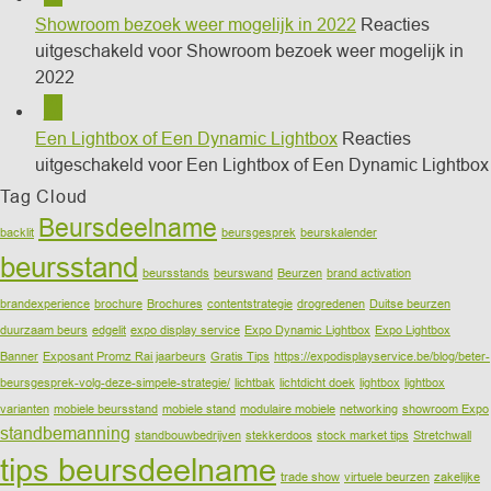
Showroom bezoek weer mogelijk in 2022
Reacties
uitgeschakeld
voor Showroom bezoek weer mogelijk in
2022
31
jan
Een Lightbox of Een Dynamic Lightbox
Reacties
uitgeschakeld
voor Een Lightbox of Een Dynamic Lightbox
Tag Cloud
Beursdeelname
backlit
beursgesprek
beurskalender
beursstand
beursstands
beurswand
Beurzen
brand activation
brandexperience
brochure
Brochures
contentstrategie
drogredenen
Duitse beurzen
duurzaam beurs
edgelit
expo display service
Expo Dynamic Lightbox
Expo Lightbox
Banner
Exposant Promz Rai jaarbeurs
Gratis Tips
https://expodisplayservice.be/blog/beter-
beursgesprek-volg-deze-simpele-strategie/
lichtbak
lichtdicht doek
lightbox
lightbox
varianten
mobiele beursstand
mobiele stand
modulaire mobiele
networking
showroom Expo
standbemanning
standbouwbedrijven
stekkerdoos
stock market tips
Stretchwall
tips beursdeelname
trade show
virtuele beurzen
zakelijke