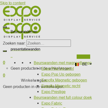
Skip to content
Beurswanden en
Zoeken naar:
presentatiewanden
..
Wishlist
0
Beurswanden met magneetbanen
BE
Geen producten in de winkelwagen.
Expo Pop Up recht
Expo Pop Up gebogen
0
Expofix Magnetic gebogen
Winkelwagen
Expofix Magnetic recht
Geen producten in de winkelwagen.
Expo Prestige
Beurswanden met full colour doek
Expo Fabric