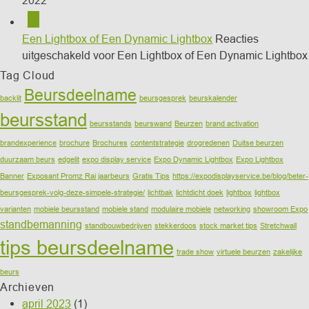
31
jan
Een Lightbox of Een Dynamic Lightbox
Reacties
uitgeschakeld
voor Een Lightbox of Een Dynamic Lightbox
Tag Cloud
Beursdeelname
backlit
beursgesprek
beurskalender
beursstand
beursstands
beurswand
Beurzen
brand activation
brandexperience
brochure
Brochures
contentstrategie
drogredenen
Duitse beurzen
duurzaam beurs
edgelit
expo display service
Expo Dynamic Lightbox
Expo Lightbox
Banner
Exposant Promz Rai jaarbeurs
Gratis Tips
https://expodisplayservice.be/blog/beter-
beursgesprek-volg-deze-simpele-strategie/
lichtbak
lichtdicht doek
lightbox
lightbox
varianten
mobiele beursstand
mobiele stand
modulaire mobiele
networking
showroom Expo
standbemanning
standbouwbedrijven
stekkerdoos
stock market tips
Stretchwall
tips beursdeelname
trade show
virtuele beurzen
zakelijke
beurs
Archieven
april 2023
(1)