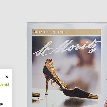
beleid
e
ige