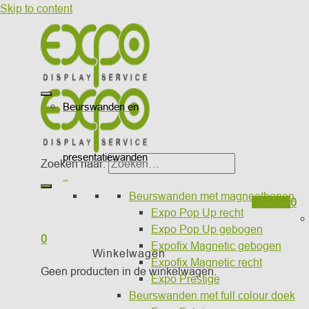
Skip to content
Beurswanden en
presentatiewanden
Zoeken naar:
..
Beurswanden met magneetbanen
Wishlist
0
Expo Pop Up recht
Expo Pop Up gebogen
0
Expofix Magnetic gebogen
Winkelwagen
Expofix Magnetic recht
Geen producten in de winkelwagen.
Expo Prestige
Beurswanden met full colour doek