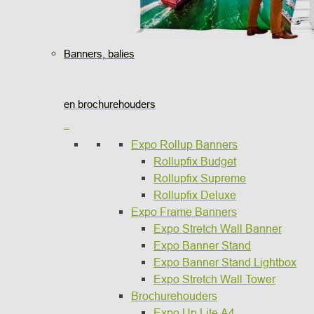
Banners, balies
en brochurehouders
..
Expo Rollup Banners
Rollupfix Budget
Rollupfix Supreme
Rollupfix Deluxe
Expo Frame Banners
Expo Stretch Wall Banner
Expo Banner Stand
Expo Banner Stand Lightbox
Expo Stretch Wall Tower
Brochurehouders
Expo Up Lite A4