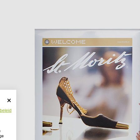
beleid
e
ige