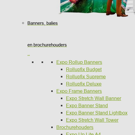
Banners, balies
en brochurehouders
..
Expo Rollup Banners
Rollupfix Budget
Rollupfix Supreme
Rollupfix Deluxe
Expo Frame Banners
Expo Stretch Wall Banner
Expo Banner Stand
Expo Banner Stand Lightbox
Expo Stretch Wall Tower
Brochurehouders
Expo Up Lite A4