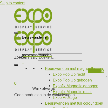
Skip to content
Beurswanden en
presentatiewanden
Zoeken naar:
..
Beurswanden met magneetbanen
Wishlist
0
Expo Pop Up recht
Expo Pop Up gebogen
0
Expofix Magnetic gebogen
Winkelwagen
Expofix Magnetic recht
Geen producten in de winkelwagen.
Expo Prestige
Beurswanden met full colour doek