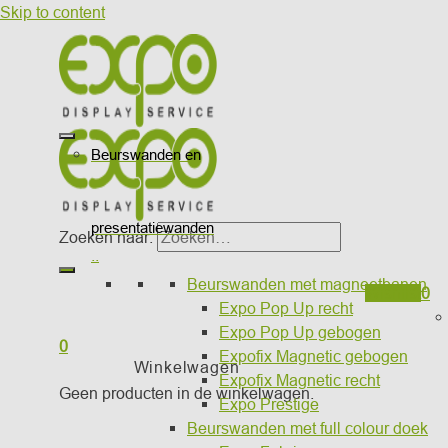
Skip to content
Beurswanden en
presentatiewanden
Zoeken naar:
..
Beurswanden met magneetbanen
Wishlist
0
Expo Pop Up recht
Expo Pop Up gebogen
0
Expofix Magnetic gebogen
Winkelwagen
Expofix Magnetic recht
Geen producten in de winkelwagen.
Expo Prestige
Beurswanden met full colour doek