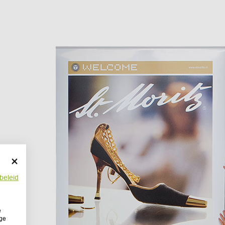
beleid
e
ige