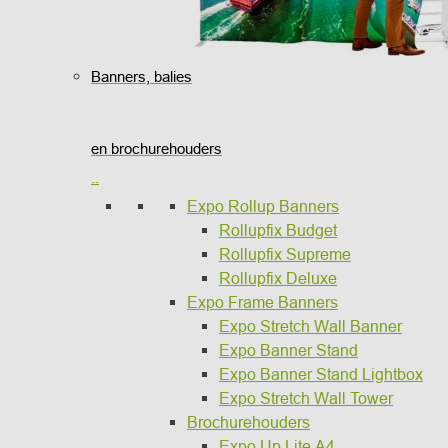
Banners, balies
en brochurehouders
..
Expo Rollup Banners
Rollupfix Budget
Rollupfix Supreme
Rollupfix Deluxe
Expo Frame Banners
Expo Stretch Wall Banner
Expo Banner Stand
Expo Banner Stand Lightbox
Expo Stretch Wall Tower
Brochurehouders
Expo Up Lite A4