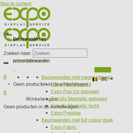
Skip to content
Beurswanden en
Zoeken naar:
presentatiewanden
..
Wishlist
0
Beurswanden met magneetbanen
BE
Geen producten in de winkelwagen.
Expo Pop Up recht
Expo Pop Up gebogen
0
Expofix Magnetic gebogen
Winkelwagen
Expofix Magnetic recht
Geen producten in de winkelwagen.
Expo Prestige
Beurswanden met full colour doek
Expo Fabric