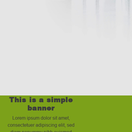
This is a simple
banner
Lorem ipsum dolor sit amet,
consectetuer adipiscing elit, sed
diam nonummy nibh euismod