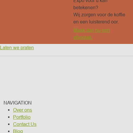
Expo voor u kan
betekenen?
Wij zorgen voor de koffie
en een luisterend oor.
Maak dan nu een
afspraak.
Laten we praten
NAVIGATION
Over ons
Portfolio
Contact Us
Blog