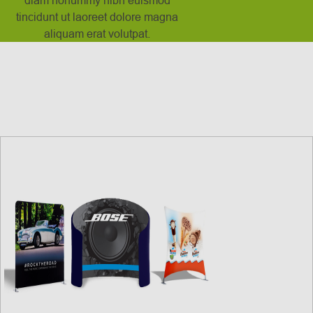
tincidunt ut laoreet dolore magna
aliquam erat volutpat.