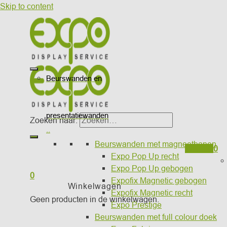
Skip to content
Beurswanden en
presentatiewanden
Zoeken naar:
..
Beurswanden met magneetbanen
Wishlist
0
Expo Pop Up recht
Expo Pop Up gebogen
0
Expofix Magnetic gebogen
Winkelwagen
Expofix Magnetic recht
Geen producten in de winkelwagen.
Expo Prestige
Beurswanden met full colour doek