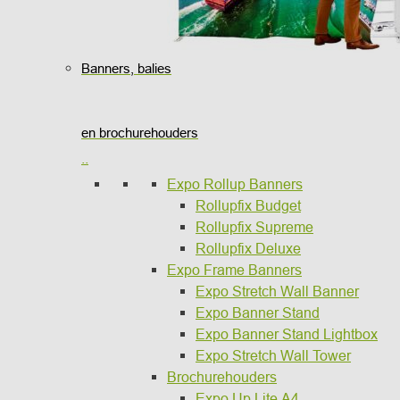
Banners, balies
en brochurehouders
..
Expo Rollup Banners
Rollupfix Budget
Rollupfix Supreme
Rollupfix Deluxe
Expo Frame Banners
Expo Stretch Wall Banner
Expo Banner Stand
Expo Banner Stand Lightbox
Expo Stretch Wall Tower
Brochurehouders
Expo Up Lite A4