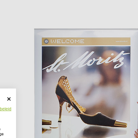
beleid
e
ige