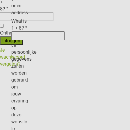
+
email
8?
*
address.
What is
1 + 6?
*
Onthouden
Inloggen
Je
Je
persoonlijke
wachtwoord
gegevens
vergeten?
zullen
worden
gebruikt
om
jouw
ervaring
op
deze
website
te