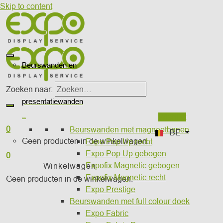
Skip to content
otiekits
wanden
Beurswanden en
houders
Zoeken naar:
presentatiewanden
..
Wishlist
0
Beurswanden met magneetbanen
BE
Geen producten in de winkelwagen.
Expo Pop Up recht
Expo Pop Up gebogen
0
Expofix Magnetic gebogen
Winkelwagen
Expofix Magnetic recht
Geen producten in de winkelwagen.
Expo Prestige
Beurswanden met full colour doek
Expo Fabric