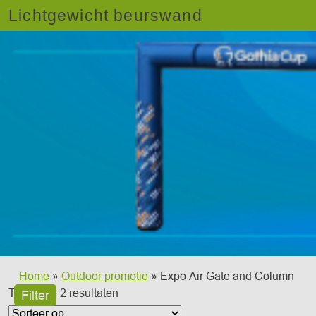
Lichtgewicht beurswand
Home
»
Outdoor promotie
» Expo Air Gate and Column
Toont alle 2 resultaten
Filter