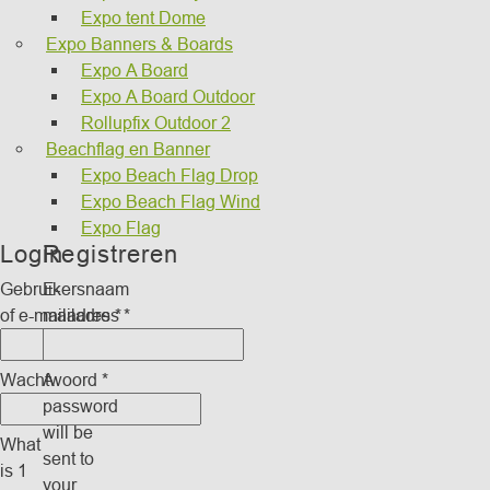
Expo tent Dome
Expo Banners & Boards
Expo A Board
Expo A Board Outdoor
Rollupfix Outdoor 2
Beachflag en Banner
Expo Beach Flag Drop
Expo Beach Flag Wind
Expo Flag
Login
Registreren
Gebruikersnaam
E-
of e-mailadres
mailadres
*
*
Wachtwoord
A
*
password
will be
What
sent to
is 1
your