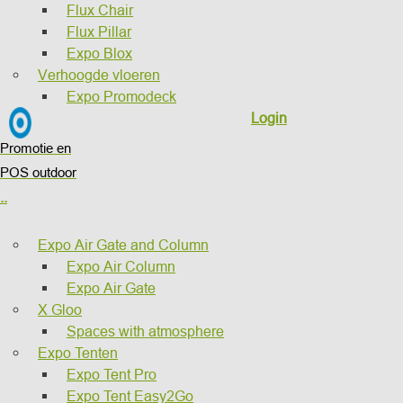
Flux Chair
Flux Pillar
Expo Blox
Verhoogde vloeren
Expo Promodeck
Login
Promotie en
POS outdoor
..
Expo Air Gate and Column
Expo Air Column
Expo Air Gate
X Gloo
Spaces with atmosphere
Expo Tenten
Expo Tent Pro
Expo Tent Easy2Go