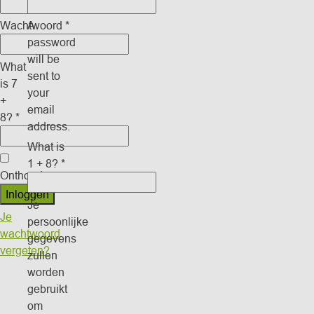
Wachtwoord
A
*
password
will be
What
sent to
is 7
your
+
email
8?
*
address.
What is
1 + 8?
*
Onthouden
Inloggen
Je
Je
persoonlijke
wachtwoord
gegevens
vergeten?
zullen
worden
gebruikt
om