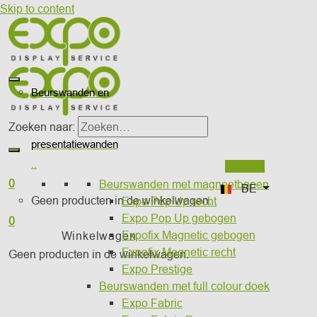
Skip to content
otiekits
wanden
Beurswanden en
houders
Zoeken naar:
presentatiewanden
..
Wishlist
0
Beurswanden met magneetbanen
BE
Geen producten in de winkelwagen.
Expo Pop Up recht
Expo Pop Up gebogen
0
Expofix Magnetic gebogen
Winkelwagen
Expofix Magnetic recht
Geen producten in de winkelwagen.
Expo Prestige
Beurswanden met full colour doek
Expo Fabric