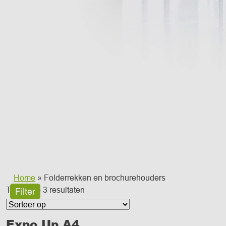
Home
» Folderrekken en brochurehouders
Toont alle 3 resultaten
Filter
Expo Up A4