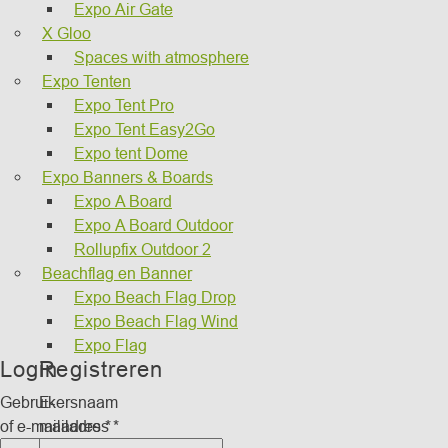
Expo Air Gate
X Gloo
Spaces with atmosphere
Expo Tenten
Expo Tent Pro
Expo Tent Easy2Go
Expo tent Dome
Expo Banners & Boards
Expo A Board
Expo A Board Outdoor
Rollupfix Outdoor 2
Beachflag en Banner
Expo Beach Flag Drop
Expo Beach Flag Wind
Expo Flag
Login
Registreren
Gebruikersnaam
E-
of e-mailadres
mailadres
*
*