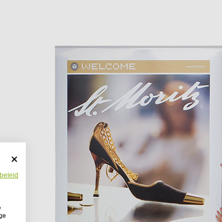
beleid
e
ige