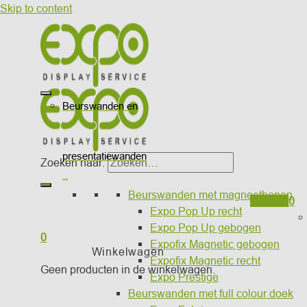
Skip to content
Beurswanden en
presentatiewanden
Zoeken naar:
..
Beurswanden met magneetbanen
Wishlist
0
Expo Pop Up recht
Expo Pop Up gebogen
0
Expofix Magnetic gebogen
Winkelwagen
Expofix Magnetic recht
Geen producten in de winkelwagen.
Expo Prestige
Beurswanden met full colour doek