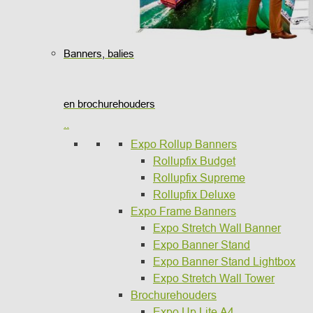
Banners, balies
en brochurehouders
..
Expo Rollup Banners
Rollupfix Budget
Rollupfix Supreme
Rollupfix Deluxe
Expo Frame Banners
Expo Stretch Wall Banner
Expo Banner Stand
Expo Banner Stand Lightbox
Expo Stretch Wall Tower
Brochurehouders
Expo Up Lite A4